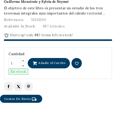
Guillermo Monsivais y Sylvia de Neymet
El objetivo de este libro es presentar un estudio de los tres
teoremas integrales más importantes del cálculo vectorial ...
Referencia:
55101500
Available In Stock:
887 Artículos

Hurry up! only
887
items left in stock!
Cantidad
Añadir Al Carrito
favorite_border
En stock
local_shipping
Costos De Envío