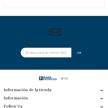
Subscribe Our Newsletter
Información de la tienda
keyboard_arrow_down
Información

Follow Us
