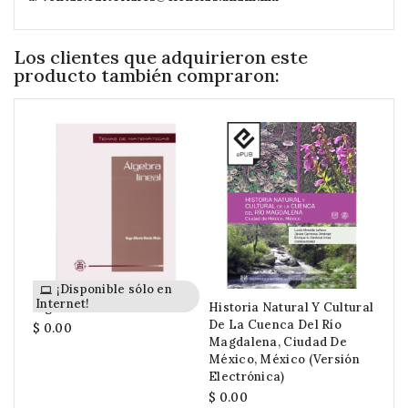
Los clientes que adquirieron este
producto también compraron:
¡Disponible sólo en
Internet!
Int
Álgebra Lineal
Historia Natural Y Cultural
Ver
De La Cuenca Del Río
Cap
$ 0.00
Magdalena, Ciudad De
Est
México, México (versión
$ 0
Electrónica)
$ 0.00