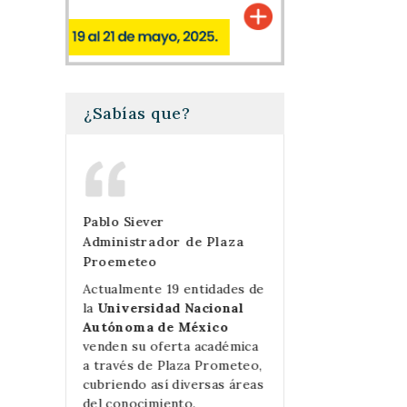
¿Sabías que?
Pablo Siever
Mercedes Perell
Cómputo
Administrador de Plaza
Las Prensas de 
Proemeteo
da
Gracias a Plaza 
tad,
las ventas de lib
Actualmente 19 entidades de
dad de
Prensas de Cien
la
Universidad Nacional
ance de
crecido exponenc
Autónoma de México
roductos
además de simplif
venden su oferta académica
iencias.
mucho el proces
a través de Plaza Prometeo,
olló la
compra.
cubriendo así diversas áreas
s
del conocimiento.