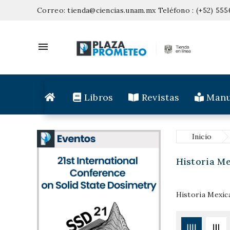
Correo:
tienda@ciencias.unam.mx
Teléfono :
(+52) 555

Libros
Revistas
Manu
Inicio
Historia M
Historia Mexic