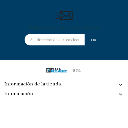
Subscribe Our Newsletter
Información de la tienda
keyboard_arrow_down
Información

Follow Us
