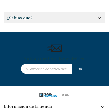

¿Sabías que?
Subscribe Our Newsletter
Información de la tienda
keyboard_arrow_down