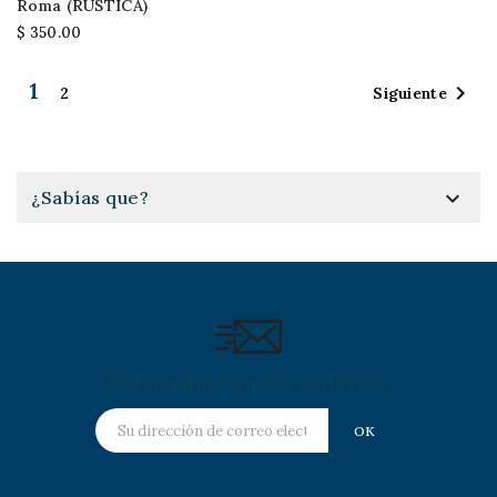
Roma (RÚSTICA)
$ 350.00
1

Siguiente
2

¿Sabías que?
Subscribe Our Newsletter