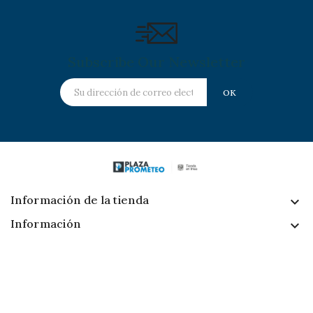
Subscribe Our Newsletter
Información de la tienda
keyboard_arrow_down
Información

Follow Us
