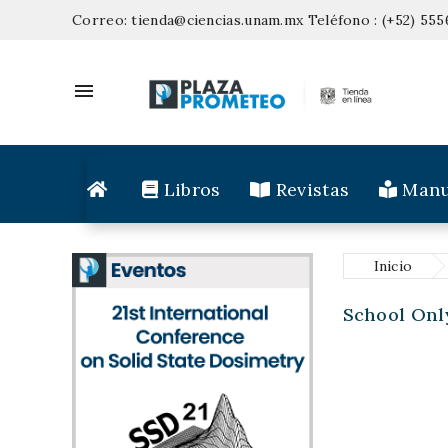
Correo:
tienda@ciencias.unam.mx
Teléfono :
(+52) 555

Libros
Revistas
Manu
Inicio
School Onl