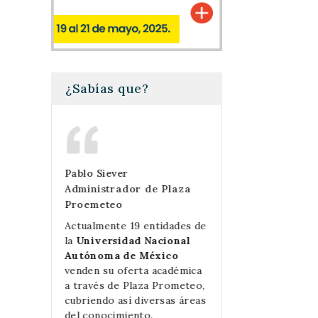
¿Sabías que?
Pablo Siever
Mercedes Perell
Cómputo
Administrador de Plaza
Las Prensas de 
Proemeteo
da
Gracias a Plaza 
tad,
las ventas de lib
Actualmente 19 entidades de
dad de
Prensas de Cien
la
Universidad Nacional
ance de
crecido exponenc
Autónoma de México
roductos
además de simplif
venden su oferta académica
iencias.
mucho el proces
a través de Plaza Prometeo,
olló la
compra.
cubriendo así diversas áreas
s
del conocimiento.