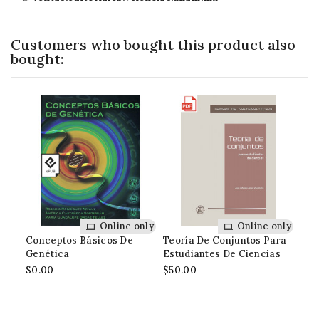
Customers who bought this product also
bought:
Online only
Online only
Conceptos Básicos De
Teoría De Conjuntos Para
Una
Genética
Estudiantes De Ciencias
Geo
Bid
$0.00
$50.00
$60