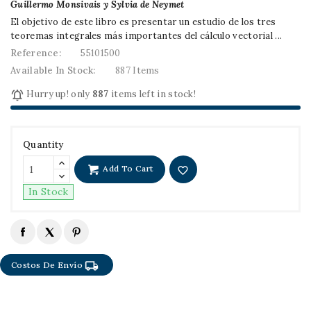
Guillermo Monsivais y Sylvia de Neymet
El objetivo de este libro es presentar un estudio de los tres
teoremas integrales más importantes del cálculo vectorial ...
Reference:
55101500
Available In Stock:
887 Items

Hurry up! only
887
items left in stock!
Quantity
Add To Cart
favorite_border
In Stock
local_shipping
Costos De Envío