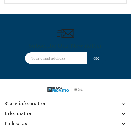
Subscribe Our Newsletter
Store information
keyboard_arrow_down
Information

Follow Us
