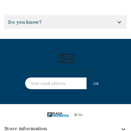

Do you know?
Subscribe Our Newsletter
Store information
keyboard_arrow_down