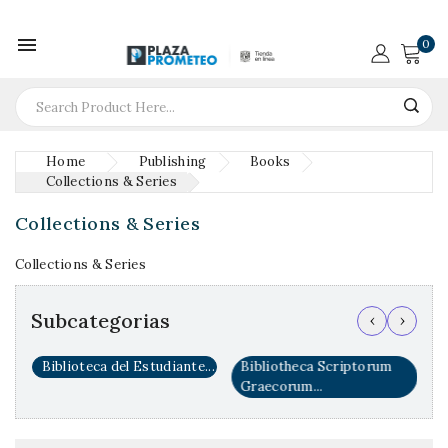

0
Home
Publishing
Books
Collections & Series
Collections & Series
Collections & Series
Subcategorias
‹
›
nte...
Bibliotheca Scriptorum
Casa de Lectura Helena
Graecorum...