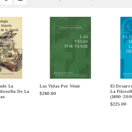
esde La
Las Vidas Por Venir
El Desarr
Filosofía De La
La Filosof
$280.00
ras
(1890-200
$225.00