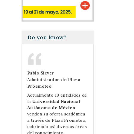
Do you know?
Pablo Siever
Mercedes Perell
Cómputo
Administrador de Plaza
Las Prensas de 
Proemeteo
da
Gracias a Plaza 
tad,
las ventas de lib
Actualmente 19 entidades de
dad de
Prensas de Cien
la
Universidad Nacional
ance de
crecido exponenc
Autónoma de México
roductos
además de simplif
venden su oferta académica
iencias.
mucho el proces
a través de Plaza Prometeo,
olló la
compra.
cubriendo así diversas áreas
s
del conocimiento.