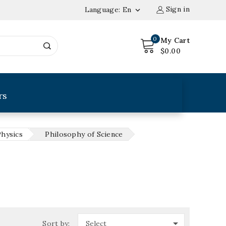
Sign in
Language:
En

0
My Cart
$0.00
rs
Physics
Philosophy of Science

Sort by:
Select