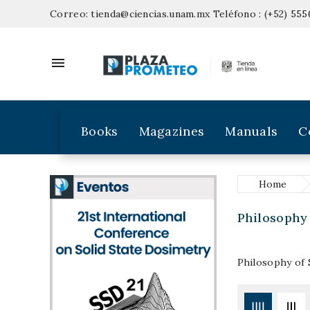
Correo:
tienda@ciencias.unam.mx
Teléfono :
(+52) 555

Books
Magazines
Manuals
C
Home
Philosophy
Philosophy of 