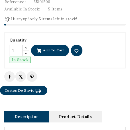
Reference:
55101500
Available In Stock:
5 Items

Hurry up! only
5
items left in stock!
Quantity
Add To Cart
favorite_border
In Stock
local_shipping
Costos De Envío
Description
Product Details