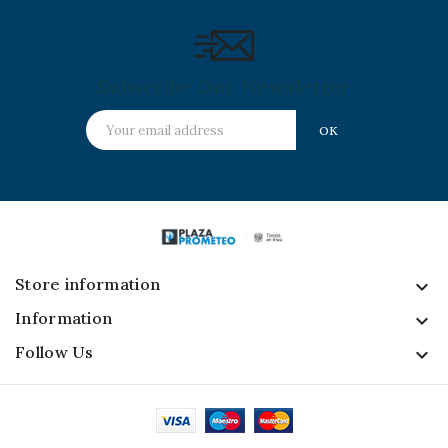
Subscribe Our Newsletter
Store information
keyboard_arrow_down
Information

Follow Us
