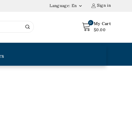
Sign in
Language:
En

0
My Cart
$0.00
rs