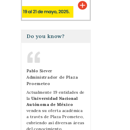
Do you know?
Pablo Siever
Mercedes Perell
Cómputo
Administrador de Plaza
Las Prensas de 
Proemeteo
da
Gracias a Plaza 
tad,
las ventas de lib
Actualmente 19 entidades de
dad de
Prensas de Cien
la
Universidad Nacional
ance de
crecido exponenc
Autónoma de México
roductos
además de simplif
venden su oferta académica
iencias.
mucho el proces
a través de Plaza Prometeo,
olló la
compra.
cubriendo así diversas áreas
s
del conocimiento.