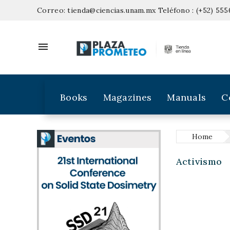
Correo:
tienda@ciencias.unam.mx
Teléfono :
(+52) 555

Books
Magazines
Manuals
C
Home
Activismo