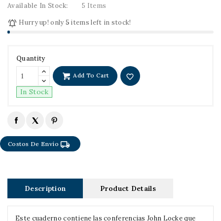
Available In Stock:
5 Items

Hurry up! only
5
items left in stock!
Quantity
Add To Cart
favorite_border
In Stock
local_shipping
Costos De Envío
Description
Product Details
Este cuaderno contiene las conferencias John Locke que