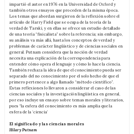
impartió el autor en 1976 en la Universidad de Oxford y
también otros ensayos que proceden de la misma época.
Los temas que abordan surgieron de la reflexión sobre el
artículo de Harry Field que se ocupa de la teoría de la
verdad de Tarski, y en ellas se ofrece un estudio detallado
de una teoría “fisicalista” sobre la referencia; sin embargo,
su análisis va más allá, hasta los conceptos de verdad y
problemas de carácter lingüístico y de ciencias sociales en
general. Putnam considera que la noción de verdad
necesita una explicación de la correspondencia para
entender cómo opera el lenguaje y cómo lo hace la ciencia.
También rechaza la idea de que el conocimiento pueda ser
separado del no conocimiento por el solo hecho de que el
primero pertenece a algo llamado “método científico”.
Estas reflexiones lo llevaron a considerar el caso de las
ciencias sociales y la investigación lingüística en general,
por eso incluye un ensayo sobre temas morales y literarios,
pues “la esfera del conocimiento es más amplia que la
esfera de la ‘ciencia’
El significado y las ciencias morales
Hilary Putnam