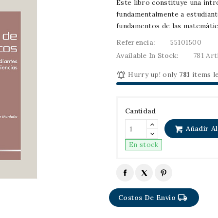
Este libro constituye una intr
fundamentalmente a estudiantes
fundamentos de las matemátic
Referencia:
55101500
Available In Stock:
781 Art

Hurry up! only
781
items le
Cantidad
Añadir Al
En stock
local_shipping
Costos De Envío