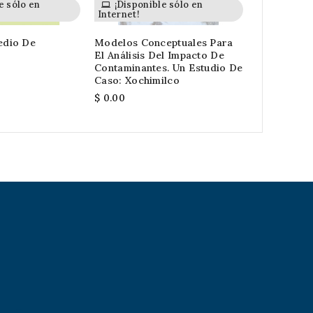
e sólo en
¡Disponible sólo en
¡Dispon
Internet!
Internet!
edio De
Modelos Conceptuales Para
Teoremas D
El Análisis Del Impacto De
Stokes Par
Contaminantes. Un Estudio De
Continuas 
Caso: Xochimilco
$ 0.00
$ 0.00