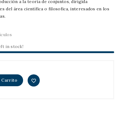
oducción a la teoría de conjuntos, dirigida
 del área científica o filosofica, interesados en los
as.
ículos
ft in stock!
 Carrito
favorite_border