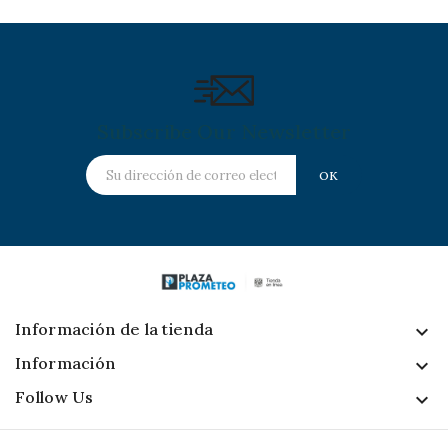
Subscribe Our Newsletter
Información de la tienda
keyboard_arrow_down
Información

Follow Us
