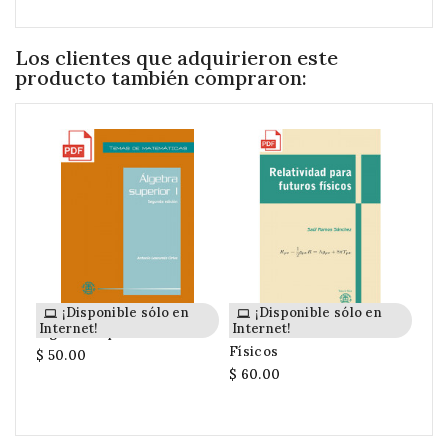
Los clientes que adquirieron este
producto también compraron:
¡Disponible sólo en
¡Disponible sólo en
Internet!
Internet!
Int
Álgebra Superior I
Relatividad Para Futuros
Alf
Físicos
Año
$ 50.00
$ 60.00
$ 5