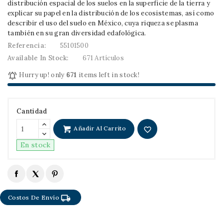
distribución espacial de los suelos en la superficie de la tierra y
explicar su papel en la distribución de los ecosistemas, así como
describir el uso del suelo en México, cuya riqueza se plasma
también en su gran diversidad edafológica.
Referencia:
55101500
Available In Stock:
671 Artículos

Hurry up! only
671
items left in stock!
Cantidad
Añadir Al Carrito
favorite_border
En stock
local_shipping
Costos De Envío