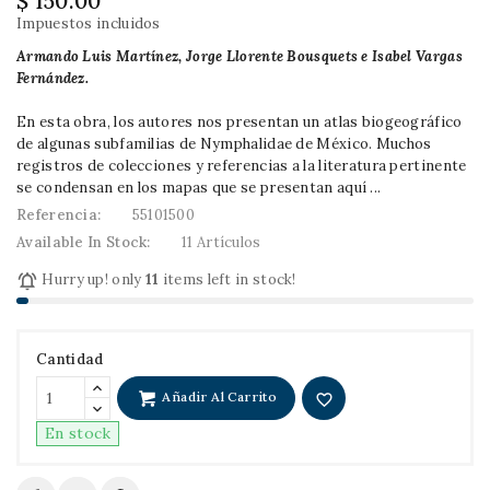
$ 150.00
Impuestos incluidos
Armando Luis Martínez, Jorge Llorente Bousquets e Isabel Vargas
Fernández.
En esta obra, los autores nos presentan un atlas biogeográfico
de algunas subfamilias de Nymphalidae de México. Muchos
registros de colecciones y referencias a la literatura pertinente
se condensan en los mapas que se presentan aquí ...
Referencia:
55101500
Available In Stock:
11 Artículos

Hurry up! only
11
items left in stock!
Cantidad
Añadir Al Carrito
favorite_border
En stock