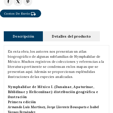
local_shipping
Costos De Envío
Descripción
Detalles del producto
En esta obra, los autores nos presentan un atlas
biogeográfico de algunas subfamilias de Nymphalidae de
México. Muchos registros de colecciones y referencias a la
literatura pertinente se condensan en los mapas que se
presentan aquí. Además se proporcionan espléndidas
ilustraciones de las especies analizadas.
Nymphalidae de México I. (Danainae, Apaturinae,
Biblidinae y Heliconiinae): distribución geográfica e
ilustración
Primera edición
Armando Luis Martínez, Jorge Llorente Bousquets e Isabel
Vargas Fernández