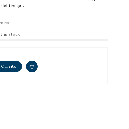
n del tiempo.
culos
ft in stock!
 Carrito
favorite_border