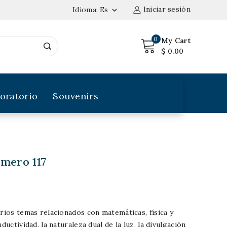
Iniciar sesión
Idioma:
Es

0
My Cart
$ 0.00
oratorio
Souvenirs
úmero 117
ios temas relacionados con matemáticas, física y
uctividad, la naturaleza dual de la luz, la divulgación