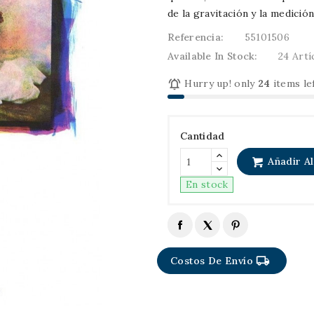
de la gravitación y la medició
Referencia:
55101506
Available In Stock:
24 Artí

Hurry up! only
24
items le
Cantidad
Añadir Al
En stock
local_shipping
Costos De Envío