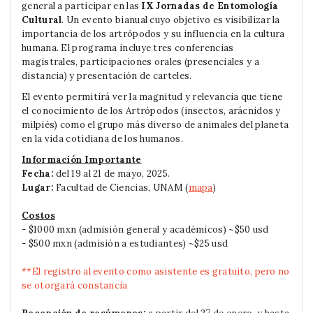
general a participar en las
IX Jornadas de Entomología
Cultural
. Un evento bianual cuyo objetivo es visibilizar la
importancia de los artrópodos y su influencia en la cultura
humana. El programa incluye tres conferencias
magistrales, participaciones orales (presenciales y a
distancia) y presentación de carteles.
El evento permitirá ver la magnitud y relevancia que tiene
el conocimiento de los Artrópodos (insectos, arácnidos y
milpiés) como el grupo más diverso de animales del planeta
en la vida cotidiana de los humanos.
Información Importante
Fecha
:
del 19 al 21 de mayo, 2025.
Lugar:
Facultad de Ciencias, UNAM (
mapa
)
Costos
- $1000 mxn (admisión general y académicos) ~$50 usd
- $500 mxn (admisión a estudiantes) ~$25 usd
**El registro al evento como asistente es gratuito, pero no
se otorgará constancia