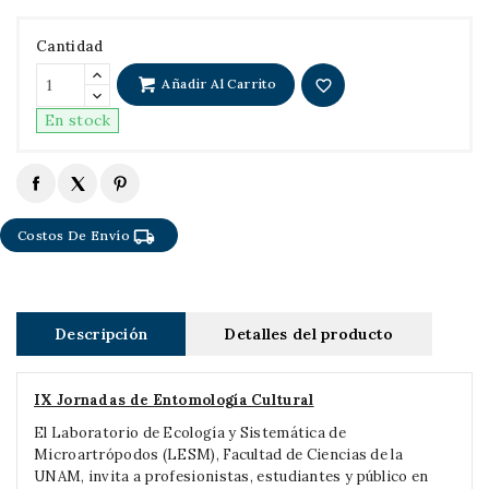
Cantidad
Añadir Al Carrito
favorite_border
En stock
local_shipping
Costos De Envío
Descripción
Detalles del producto
IX Jornadas de Entomología Cultural
El Laboratorio de Ecología y Sistemática de
Microartrópodos (LESM), Facultad de Ciencias de la
UNAM, invita a profesionistas, estudiantes y público en