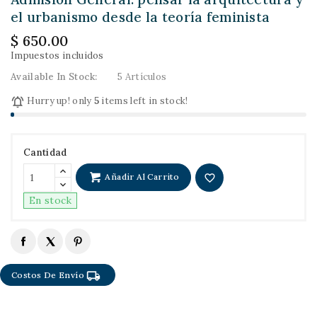
el urbanismo desde la teoría feminista
$ 650.00
Impuestos incluidos
Available In Stock:
5 Artículos

Hurry up! only
5
items left in stock!
Cantidad
Añadir Al Carrito
favorite_border
En stock
local_shipping
Costos De Envío