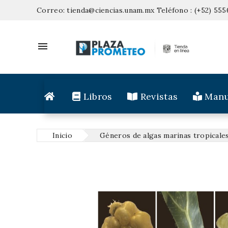
Correo:
tienda@ciencias.unam.mx
Teléfono :
(+52) 555

Libros
Revistas
Manu
Inicio
Géneros de algas marinas tropicales