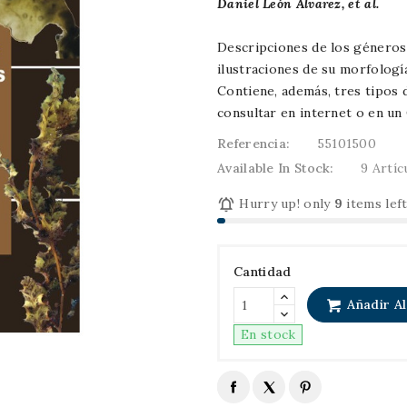
Daniel León Álvarez, et al.
Descripciones de los géneros 
ilustraciones de su morfología
Contiene, además, tres tipos d
consultar en internet o en un 
Referencia:
55101500
Available In Stock:
9 Artíc

Hurry up! only
9
items left
Cantidad
Añadir Al
En stock