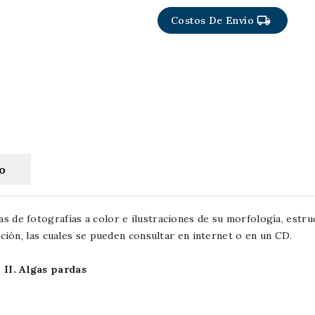
local_shipping
Costos De Envío
to
 de fotografías a color e ilustraciones de su morfología, estruc
ación, las cuales se pueden consultar en internet o en un CD.
 II. Algas pardas