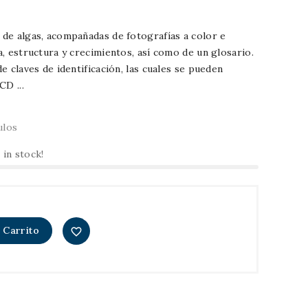
de algas, acompañadas de fotografías a color e
, estructura y crecimientos, así como de un glosario.
e claves de identificación, las cuales se pueden
CD ...
ulos
 in stock!
 Carrito
favorite_border