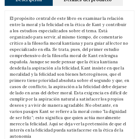
El propósito central de este libro es examinar la relación
entre la moral y la felicidad en la ética de Kant y contribuir
a los estudios especializados sobre el tema. Está
organizado para servir, al mismo tiempo, de comentario
crítico a la filosofía moral kantiana y para guiar al lector no
especializado en ella. Se trata, pues, del primer estudio
comprehensivo de la filosofía moral de Kant en lengua
española. Aunque se suele pensar que la ética kantiana
desdeña la aspiración a la felicidad, Kant insiste en que la
moralidad y la felicidad son bienes heterogéneos, que el
primero tiene prioridad absoluta sobre el segundo y que, en
casos de conflicto, la aspiración a la felicidad debe dejarse
de lado en aras del deber moral. Esta exigencia es difícil de
cumplir por la aspiración natural a satisfacer los propios
deseos y a vivir de manera agradable. No obstante, en
varios pasajes Kant se refiere a la moral como “la dignidad
de ser feliz”; esto significa que quien actúa moralmente
merece la felicidad. Aquí se deja ver la pretensión de que el
interés en la felicidad pueda satisfacerse en la ética de la
autonomía