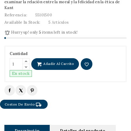
examinar la relación entre la moral y la felicidad en la ética de
Kant
Referencia:
55101500
Available In Stock:
5 Artículos

Hurry up! only
5
items left in stock!
Cantidad
Añadir Al Carrito
favorite_border
En stock
local_shipping
Costos De Envío
Descripción
Detalles del producto