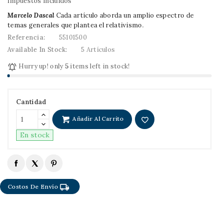
Impuestos incluidos
Marcelo Dascal
Cada artículo aborda un amplio espectro de
temas generales que plantea el relativismo.
Referencia:
55101500
Available In Stock:
5 Artículos

Hurry up! only
5
items left in stock!
Cantidad
Añadir Al Carrito
favorite_border
En stock
local_shipping
Costos De Envío