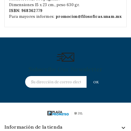
Dimensiones 15 x 23 cm., peso 630 gr.
ISBN: 968362779
Para mayores informes:
promocion@filosoficas.unam.mx
Subscribe Our Newsletter
Información de la tienda
keyboard_arrow_down