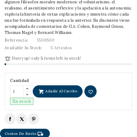
algunos filósofos morales modernos: el voluntarismo, el
realismo, el asentimiento reflexivo y la apelación a la autonomía;
explora la historia de estas explicaciones y muestra cómo cada
una fue formulada en respuesta a la anterior. Su discusión viene
acompañada de comentarios de G.A. Cohen, Raymond Geuss,
Thomas Nagel y Bernard Williams.
Referencia:
55101500
Available In Stock:
5 Artículos

Hurry up! only
5
items left in stock!
Cantidad
Añadir Al Carrito
favorite_border
En stock
local_shipping
Costos De Envío