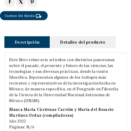
local_shipping
Costos De Envío
Descripción
Detalles del producto
Este libro reúne seis artículos con distintos panoramas
sobre el pasado, el presente y futuro de las ciencias, las
tecnologías y sus diversas prácticas, desde la visión
filosófica. Representan algunos de los trabajos más
recientes y representativos de la investigación hecha en
México; de manera específica, en el Posgrado en Filosofía
de la Ciencia de la Universidad Nacional Autónoma de
México (UNAM).
Blanca María Cárdenas Carrión y María del Rosario
Martínez Ordaz (compiladoras)
Año 2022
Páginas: N/A