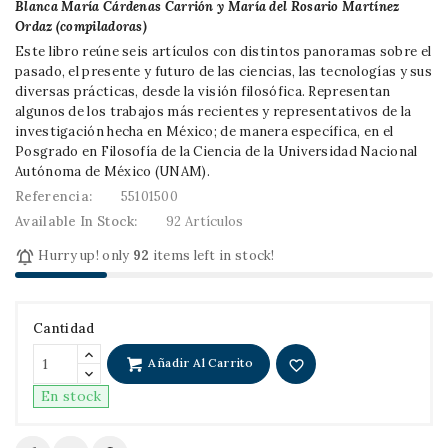
Blanca María Cárdenas Carrión y
María del Rosario Martínez
Ordaz (compiladoras)
Este libro reúne seis artículos con distintos panoramas sobre el
pasado, el presente y futuro de las ciencias, las tecnologías y sus
diversas prácticas, desde la visión filosófica. Representan
algunos de los trabajos más recientes y representativos de la
investigación hecha en México; de manera específica, en el
Posgrado en Filosofía de la Ciencia de la Universidad Nacional
Autónoma de México (UNAM).
Referencia:
55101500
Available In Stock:
92 Artículos

Hurry up! only
92
items left in stock!
Cantidad
Añadir Al Carrito
favorite_border
En stock