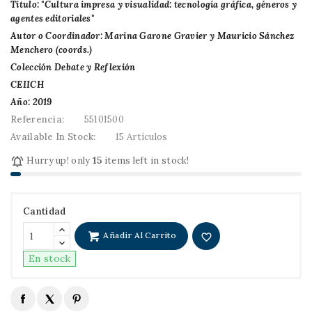
Título: "Cultura impresa y visualidad: tecnología gráfica, géneros y
agentes editoriales"
Autor o Coordinador: Marina Garone Gravier y Mauricio Sánchez
Menchero (coords.)
Colección Debate y Reflexión
CEIICH
Año: 2019
Referencia:
55101500
Available In Stock:
15 Artículos

Hurry up! only
15
items left in stock!
Cantidad
Añadir Al Carrito
favorite_border
En stock