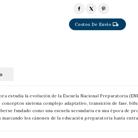
local_shipping
Costos De Envío
to
ora estudia la evolución de la Escuela Nacional Preparatoria (EN
onceptos sistema complejo adaptativo, transición de fase, bifur
berse fundado como una escuela secundaria en una época de profu
s marcando los cánones de la educación preparatoria hasta entra