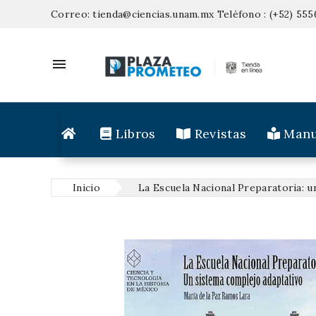
Correo:
tienda@ciencias.unam.mx
Teléfono :
(+52) 555

Libros
Revistas
Manu
Inicio
La Escuela Nacional Preparatoria: u