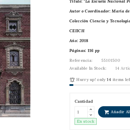
Título: "La Escuela Nacional P
Autor o Coordinador: María d
Colección Ciencia y Tecnologí
CEIICH
Año: 2018
Páginas: 116 pp
Referencia:
55101500
Available In Stock:
14 Artí

Hurry up! only
14
items lef
Cantidad
Añadir Al
En stock