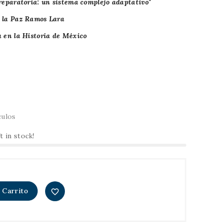
reparatoria: un sistema complejo adaptativo"
e la Paz Ramos Lara
a en la Historia de México
culos
t in stock!
 Carrito
favorite_border