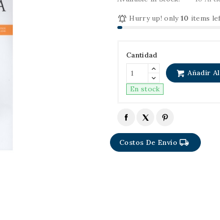

Hurry up! only
10
items lef
Cantidad
Añadir Al
En stock
local_shipping
Costos De Envío