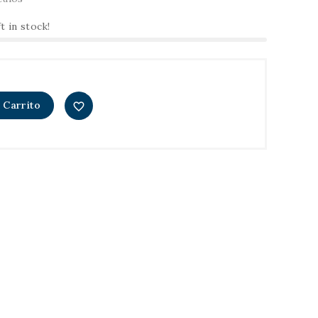
t in stock!
 Carrito
favorite_border