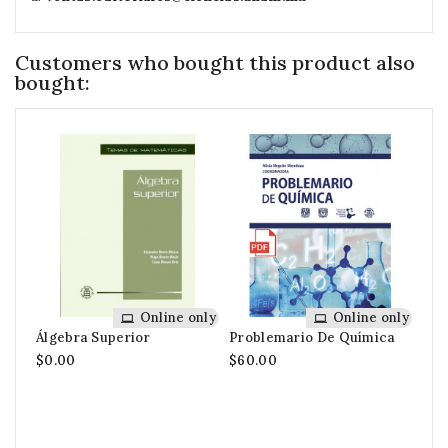
Customers who bought this product also
bought:
Online only
Online only
Álgebra Superior
Problemario De Química
Con
Sus
$0.00
$60.00
Lac
Act
$0.