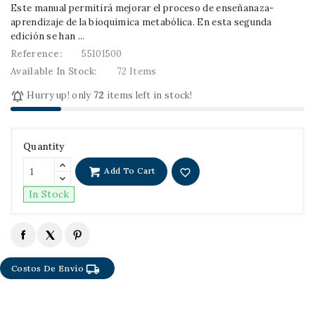
Este manual permitirá mejorar el proceso de enseñanaza-
aprendizaje de la bioquímica metabólica. En esta segunda
edición se han ...
Reference:
55101500
Available In Stock:
72 Items

Hurry up! only
72
items left in stock!
Quantity
Add To Cart
favorite_border
In Stock
local_shipping
Costos De Envío