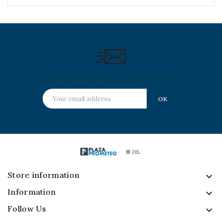
Subscribe Our Newsletter
Store information
keyboard_arrow_down
Information

Follow Us
