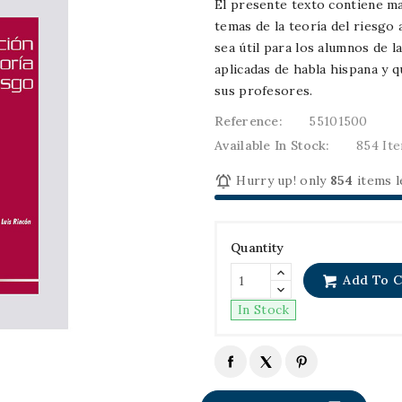
El presente texto contiene ma
temas de la teoría del riesgo 
sea útil para los alumnos de l
aplicadas de habla hispana y 
sus profesores.
Reference:
55101500
Available In Stock:
854 It

Hurry up! only
854
items l
Quantity
Add To C
In Stock