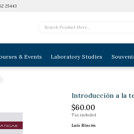
62 25443
ourses & Events
Laboratory Studies
Souveni
Introducción a la t
$60.00
Tax included
Luis Rincón