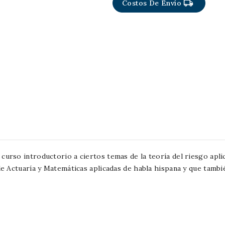
local_shipping
Costos De Envío
curso introductorio a ciertos temas de la teoría del riesgo aplic
 de Actuaría y Matemáticas aplicadas de habla hispana y que tambi