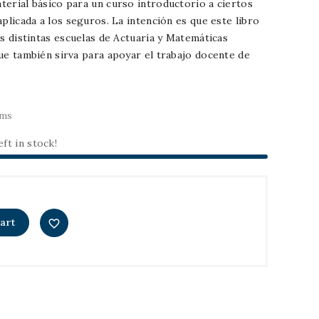
terial básico para un curso introductorio a ciertos
aplicada a los seguros. La intención es que este libro
as distintas escuelas de Actuaría y Matemáticas
que también sirva para apoyar el trabajo docente de
ems
eft in stock!
art
favorite_border