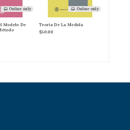
Online only
Online only
el Modelo De
Teoría De La Medida
Algas De L
 Método
Reserva Ec
$50.00
Pedregal D
De Campo Y
$100.00