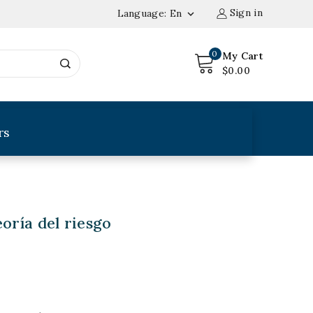
Sign in
Language:
En

0
My Cart
$0.00
rs
eoría del riesgo