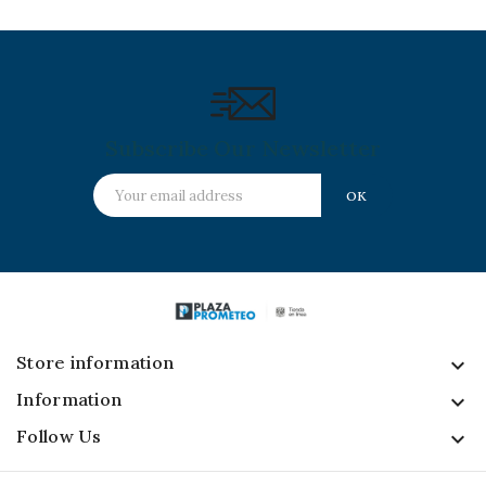
Subscribe Our Newsletter
Store information
keyboard_arrow_down
Information

Follow Us
