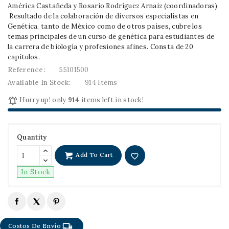
América Castañeda y Rosario Rodríguez Arnaiz (coordinadoras)
Resultado de la colaboración de diversos especialistas en
Genética, tanto de México como de otros países, cubre los
temas principales de un curso de genética para estudiantes de
la carrera de biología y profesiones afines. Consta de 20
capítulos.
Reference:
55101500
Available In Stock:
914 Items

Hurry up! only
914
items left in stock!
Quantity
Add To Cart
favorite_border
In Stock
local_shipping
Costos De Envío