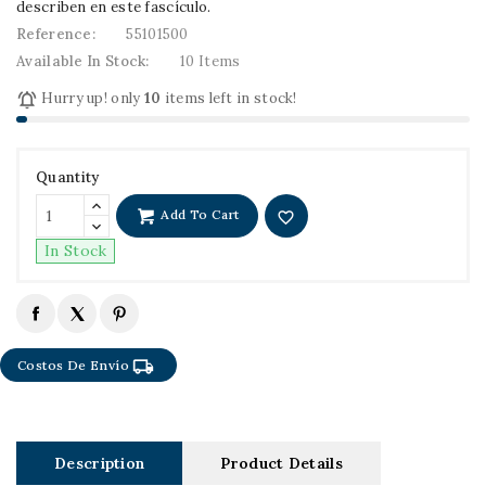
describen en este fascículo.
Reference:
55101500
Available In Stock:
10 Items

Hurry up! only
10
items left in stock!
Quantity
Add To Cart
favorite_border
In Stock
local_shipping
Costos De Envío
Description
Product Details