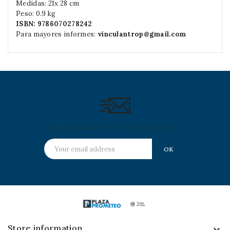
Medidas: 21x 28 cm
Peso: 0.9 kg
ISBN: 9786070278242
Para mayores informes:
vinculantrop@gmail.com
Subscribe Our Newsletter
Store information
keyboard_arrow_down