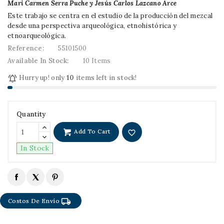
Mari Carmen Serra Puche y Jesús Carlos Lazcano Arce
Este trabajo se centra en el estudio de la producción del mezcal
desde una perspectiva arqueológica, etnohistórica y
etnoarqueológica.
Reference:
55101500
Available In Stock:
10 Items

Hurry up! only
10
items left in stock!
Quantity
Add To Cart
favorite_border
In Stock
local_shipping
Costos De Envío