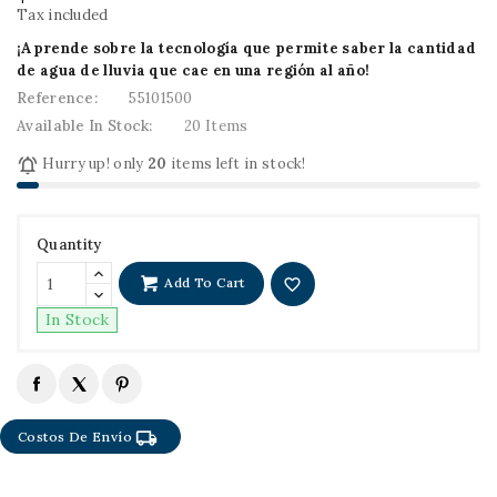
Tax included
¡Aprende sobre la tecnología que permite saber la cantidad
de agua de lluvia que cae en una región al año!
Reference:
55101500
Available In Stock:
20 Items

Hurry up! only
20
items left in stock!
Quantity
Add To Cart
favorite_border
In Stock
local_shipping
Costos De Envío