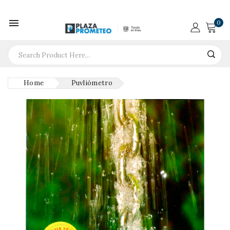

0
Home
Puvliómetro