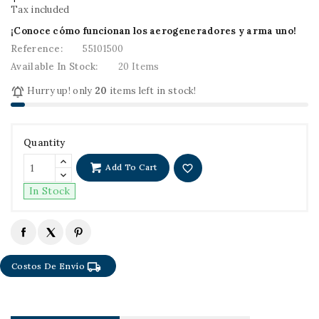
Tax included
¡Conoce cómo funcionan los aerogeneradores y arma uno!
Reference:
55101500
Available In Stock:
20 Items

Hurry up! only
20
items left in stock!
Quantity
Add To Cart
favorite_border
In Stock
local_shipping
Costos De Envío