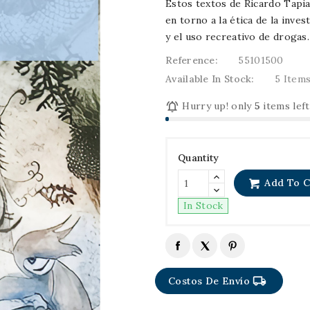
Estos textos de Ricardo Tapi
en torno a la ética de la invest
y el uso recreativo de drogas.
Reference:
55101500
Available In Stock:
5 Item

Hurry up! only
5
items left
Quantity
Add To C
In Stock
local_shipping
Costos De Envío