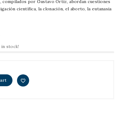
a, compilados por Gustavo Ortiz, abordan cuestiones
igación científica, la clonación, el aborto, la eutanasia
s
 in stock!
art
favorite_border