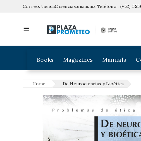
Correo:
tienda@ciencias.unam.mx
Teléfono :
(+52) 555

Books
Magazines
Manuals
C
Home
De Neurociencias y Bioética