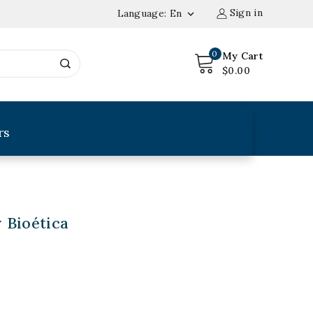
Sign in
Language:
En

0
My Cart
$0.00
rs
 Bioética