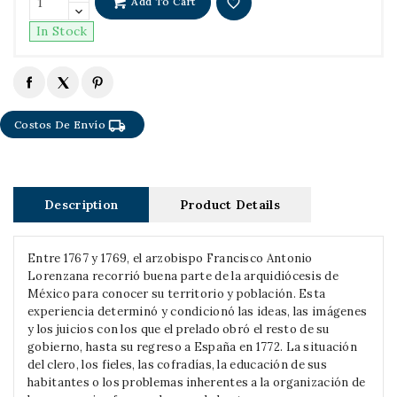
Add To Cart
favorite_border
In Stock
local_shipping
Costos De Envío
Description
Product Details
Entre 1767 y 1769, el arzobispo Francisco Antonio
Lorenzana recorrió buena parte de la arquidiócesis de
México para conocer su territorio y población. Esta
experiencia determinó y condicionó las ideas, las imágenes
y los juicios con los que el prelado obró el resto de su
gobierno, hasta su regreso a España en 1772. La situación
del clero, los fieles, las cofradías, la educación de sus
habitantes o los problemas inherentes a la organización de