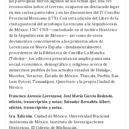
las parroquias fueron algunos de los temas que, una vez
reconocidos sobre el terreno, ocuparon un destacado lugar
en sus cartas pastorales y en las discusiones del IV Concilio
Provincial Mexicano (1771). Con esta edición del Libro de la
visita pastoral del arzobispo Lorenzana a la Arquidiócesis
de México, 1767-1769 —custodiado en el Archivo Histórico
de la Arquidiócesis de México—, así como de otros
documentos concernientes a los primeros años de
Lorenzana en Nueva España —fundamentalmente
procedentes de la Biblioteca de Castilla-La Mancha
(Toledo)—, los editores presentan un amplio panorama
social, económico, demográfico y religioso acerca de
numerosos pueblos de los actuales estados de Hidalgo,
Morelos, Veracruz, Estado de México, Tlaxcala, Puebla, San
Luis Potosí, Tamaulipas, Querétaro y la propia Ciudad de
México.
Francisco Antonio Lorenzana; José María García Redondo,
edición, transcripción y notas; Salvador Bernabéu Albert,
edición, transcripción y notas.
1ra. Edición
, Ciudad de México, Universidad Nacional
Autónoma de México, Instituto de Investigaciones
Históricas, El Colegio de Michoacán.