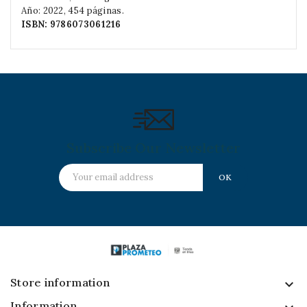
Año: 2022, 454 páginas.
ISBN:
9786073061216
Subscribe Our Newsletter
Store information
keyboard_arrow_down
Information