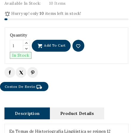
Available In Stock:
10 Items

Hurry up! only
10
items left in stock!
Quantity
Add To Cart
favorite_border
In Stock
local_shipping
Costos De Envío
Description
Product Details
En Temas de Historiografía Lingüística se reúnen 12