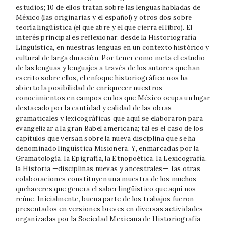
estudios; 10 de ellos tratan sobre las lenguas habladas de
México (las originarias y el español) y otros dos sobre
teoría lingüística (el que abre y el que cierra el libro). El
interés principal es reflexionar, desde la Historiografía
Lingüística, en nuestras lenguas en un contexto histórico y
cultural de larga duración. Por tener como meta el estudio
de las lenguas y lenguajes a través de los autores que han
escrito sobre ellos, el enfoque historiográfico nos ha
abierto la posibilidad de enriquecer nuestros
conocimientos en campos en los que México ocupa un lugar
destacado por la cantidad y calidad de las obras
gramaticales y lexicográficas que aquí se elaboraron para
evangelizar a la gran Babel americana; tal es el caso de los
capítulos que versan sobre la nueva disciplina que se ha
denominado lingüística Misionera. Y, enmarcadas por la
Gramatología, la Epigrafía, la Etnopoética, la Lexicografía,
la Historia —disciplinas nuevas y ancestrales—, las otras
colaboraciones constituyen una muestra de los muchos
quehaceres que genera el saber lingüístico que aquí nos
reúne. Inicialmente, buena parte de los trabajos fueron
presentados en versiones breves en diversas actividades
organizadas por la Sociedad Mexicana de Historiografía