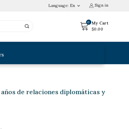
Sign in
Language:
En

0
My Cart
$0.00
rs
 años de relaciones diplomáticas y