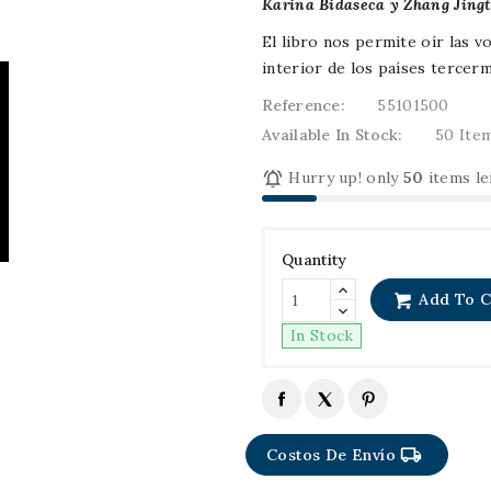
Karina Bidaseca y Zhang Jing
El libro nos permite oír las 
interior de los países tercer
Reference:
55101500
Available In Stock:
50 Ite

Hurry up! only
50
items le
Quantity
Add To C
In Stock
local_shipping
Costos De Envío