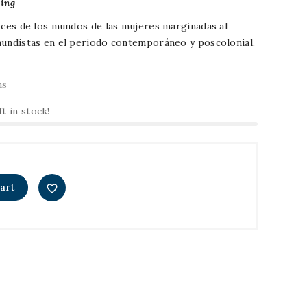
ting
voces de los mundos de las mujeres marginadas al
mundistas en el periodo contemporáneo y poscolonial.
ms
ft in stock!
art
favorite_border