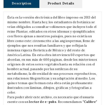
Description
Product Details
Ésta es la versión electrónica del libro impreso en 2013 del
mismo nombre. Hasta hoy, los estudiantes de botánica se
veían obligados a consultar volúmenes que incluyen todo el
reino Plantae, editados en otros idiomas y ejemplificados
con flores ajenas a nuestros paisajes, pues no existía un
libro como este: circunscrito a las angiospermas, lleno de
ejemplos que nos resultan familiares y que reflejan la
inmensa riqueza florística de México y del resto de
América Latina. En esta obra intervienen 60 expertos que
abordan, en sus más de 600 páginas, desde los misteriosos
orígenes de estos seres vegetales hasta su relación con el
hombre actual, pasando por las sutilezas de su
metabolismo, la diversidad de sus procesos reproductivos,
sus relaciones filogenéticas y su adaptación al medio. Los
quince temas que forman esta obra están profusamente
ilustrados con láminas, dibujos, gráficas y fotografías a
color.
Para poder abrir este archivo, es necesario que el usuario
cuente con un
lector de e-pubs
. Recomendamos "
Calibre
"