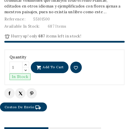
consultar volúmenes que incluyen todo el reino Plantae,
editados en otros idiomas y ejemplificados con flores ajenas a
nuestros paisajes, pues no existía un libro como este ...
Reference:
55101500
Available In Stock:
687 Items

Hurry up! only
687
items left in stock!
Quantity
Add To Cart
favorite_border
In Stock
local_shipping
Costos De Envío