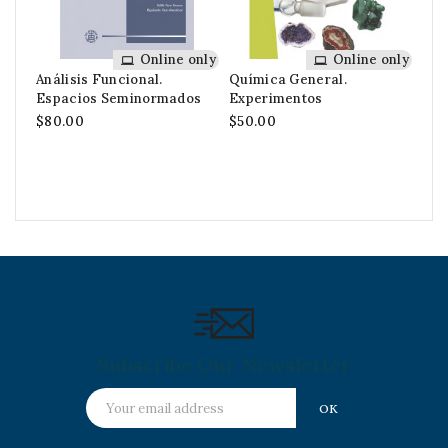
Online only
Online only
Análisis Funcional.
Química General.
Álg
Espacios Seminormados
Experimentos
$50
$80.00
$50.00
Subscribe Our Newsletter