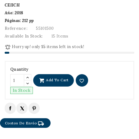
CEIICH
Año: 2018
Páginas: 212 pp
Reference:
55101500
Available In Stock:
15 Items

Hurry up! only
15
items left in stock!
Quantity
Add To Cart
favorite_border
In Stock
local_shipping
Costos De Envío