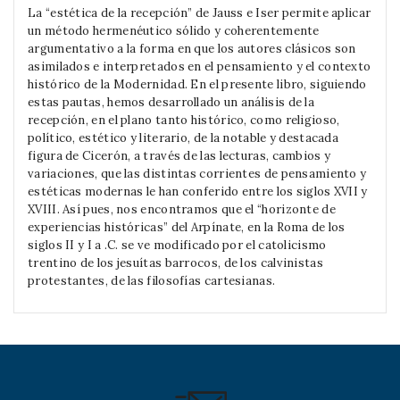
La “estética de la recepción” de Jauss e Iser permite aplicar
un método hermenéutico sólido y coherentemente
argumen­tativo a la forma en que los autores clásicos son
asimilados e interpretados en el pensamiento y el contexto
histórico de la Modernidad. En el presente libro, siguiendo
estas pautas, hemos desarrollado un análisis de la
recepción, en el plano tanto histórico, como religioso,
político, estético y literario, de la notable y destacada
figura de Cicerón, a través de las lecturas, cambios y
variaciones, que las distintas corrientes de pensamiento y
estéticas modernas le han conferido en­tre los siglos XVII y
XVIII. Así pues, nos encontramos que el “horizonte de
experiencias históricas” del Arpínate, en la Roma de los
siglos II y I a .C. se ve modificado por el ca­tolicismo
trentino de los jesuítas barrocos, de los calvinis­tas
protestantes, de las filosofías cartesianas.