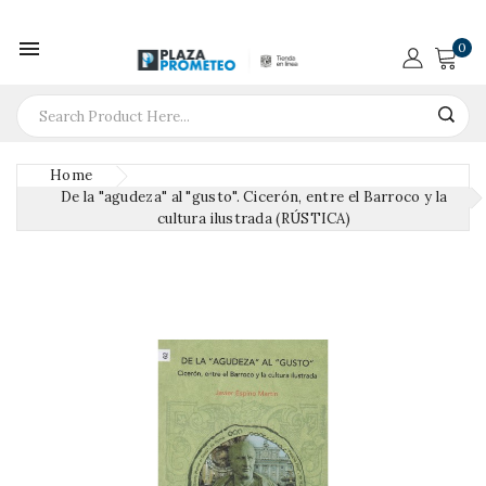

0
Home
De la "agudeza" al "gusto". Cicerón, entre el Barroco y la
cultura ilustrada (RÚSTICA)