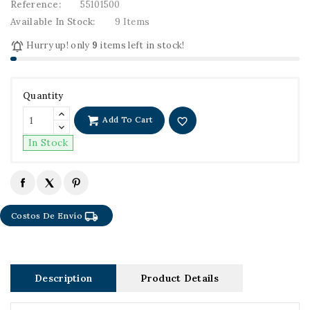
Reference:
55101500
Available In Stock:
9 Items

Hurry up! only
9
items left in stock!
Quantity
Add To Cart
favorite_border
In Stock
local_shipping
Costos De Envío
Description
Product Details