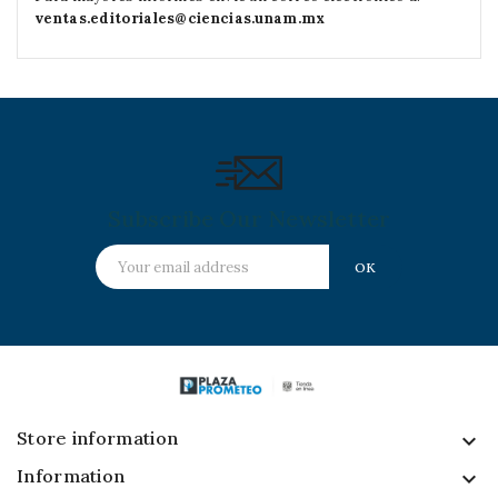
ventas.editoriales@ciencias.unam.mx
Subscribe Our Newsletter
Store information
keyboard_arrow_down
Information
