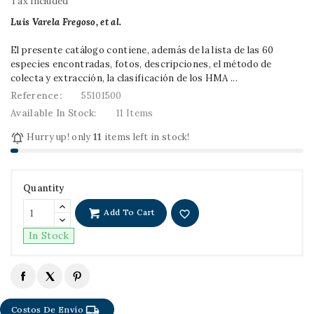
Tax included
Luis Varela Fregoso, et al.
El presente catálogo contiene, además de la lista de las 60
especies encontradas, fotos, descripciones, el método de
colecta y extracción, la clasificación de los HMA ...
Reference:
55101500
Available In Stock:
11 Items

Hurry up! only
11
items left in stock!
Quantity
Add To Cart
favorite_border
In Stock
local_shipping
Costos De Envío