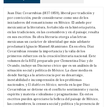
Juan Díaz Covarrubias (1837-1859), liberal por tradición y
por convicción, puede considerarse como uno de los
iniciadores del romanticismo en México. El anhelo por
mexicanizar la literatura, fortalecida en la historia patria,
en las tradiciones, en las costumbres y en el paisaje, resalta
en sus escritos. Su obra literaria otorga a las letras
mexicanas un carácter de identidad que más adelante
proclamará Ignacio Manuel Altamirano. En su obra, Díaz
Covarrubias resume la importancia y la valía de los
primeros esfuerzos en la creación literaria nacional. Este
volumen de la BEU, preparado por Clementina Díaz y de
Ovando, incluye un Discurso cívico que es un análisis de la
situación social y política de México; La clase media en
donde fustiga a la aristocracia por su desarraigo,
inestabilidad e incomprensión de los problemas
nacionales, y
El diablo en México
, novela en la que Díaz
Covarrubias se detiene en el conflicto sentimiento y razón,
espíritu y materia e idealismo y pragmatismo. En estos
escritos pueden apreciarse la belleza del paisaje de México,
las costumbres, la censura social y política y la presencia de