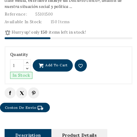
clase media
, este libro incluye un
Discurso cívico>, análisis de
nuestra situación social y política ...
Reference:
55101500
Available In Stock:
150 Items

Hurry up! only
150
items left in stock!
Quantity
Add To Cart
favorite_border
In Stock
local_shipping
Costos De Envío
Description
Product Details