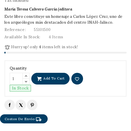
Tax included
María Teresa Cabrero García (editora
Este libro constituye un homenaje a Carlos López Cruz, uno de
los arqueólogos más destacados del centro INAH-Jalisco.
Reference:
55101500
Available In Stock:
4 Items

Hurry up! only
4
items left in stock!
Quantity
Add To Cart
favorite_border
In Stock
local_shipping
Costos De Envío