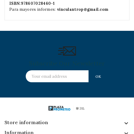
ISBN:978607028460-1
Para mayores informes:
vinculantrop@gmail.com
Subscribe Our Newsletter
Store information
keyboard_arrow_down
Information
