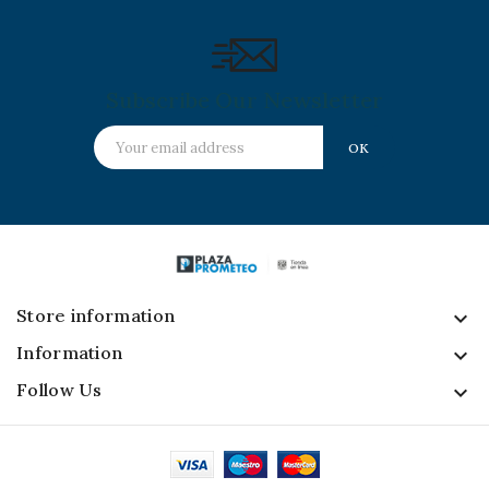
Subscribe Our Newsletter
Store information
keyboard_arrow_down
Information

Follow Us
