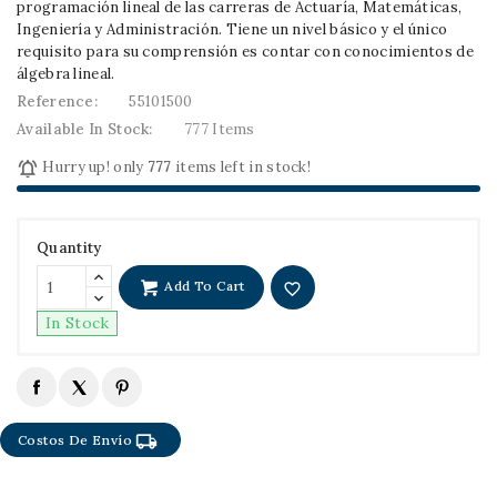
programación lineal de las carreras de Actuaría, Matemáticas,
Ingeniería y Administración. Tiene un nivel básico y el único
requisito para su comprensión es contar con conocimientos de
álgebra lineal.
Reference:
55101500
Available In Stock:
777 Items

Hurry up! only
777
items left in stock!
Quantity
Add To Cart
favorite_border
In Stock
local_shipping
Costos De Envío