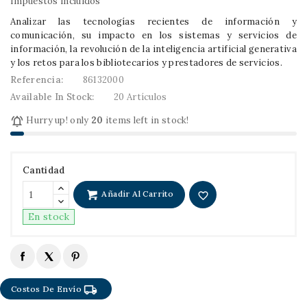
Impuestos incluidos
Analizar las tecnologías recientes de información y
comunicación, su impacto en los sistemas y servicios de
información, la revolución de la inteligencia artificial generativa
y los retos para los bibliotecarios y prestadores de servicios.
Referencia:
86132000
Available In Stock:
20 Artículos

Hurry up! only
20
items left in stock!
Cantidad
Añadir Al Carrito
favorite_border
En stock
local_shipping
Costos De Envío