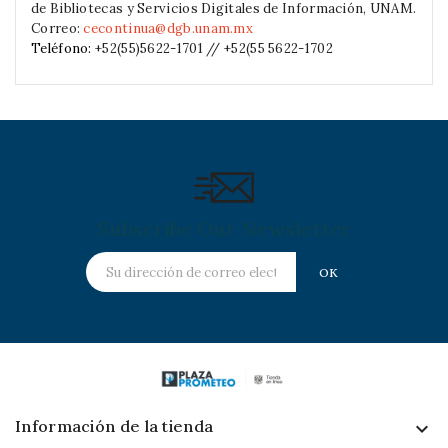
de Bibliotecas y Servicios Digitales de Información, UNAM.
Correo:
cecontinua@dgb.unam.mx
Teléfono:
+52(55)5622-1701 // +52(55 5622-1702
Subscribe Our Newsletter
Información de la tienda
keyboard_arrow_down