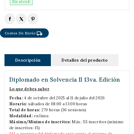
En stock
local_shipping
Costos De Envío
Descripción
Detalles del producto
Diplomado en Solvencia II 13va. Edición
Lo que debes saber
Fecha:
4 de octubre del 2025 al 11 de julio del 2026
Horario:
sábados de 08:00 a 13:00 horas
Total de horas:
270 horas (36 sesiones)
Modalidad:
en línea
Máximo/Mínimo de inscritos:
Máx.: 55 inscritos (mínimo
de inscritos: 15)
**La apertura del diplomado está sujeta al mínimo de