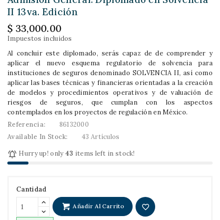
II 13va. Edición
$ 33,000.00
Impuestos incluidos
Al concluir este diplomado, serás capaz de de comprender y
aplicar el nuevo esquema regulatorio de solvencia para
instituciones de seguros denominado SOLVENCIA II, así como
aplicar las bases técnicas y financieras orientadas a la creación
de modelos y procedimientos operativos y de valuación de
riesgos de seguros, que cumplan con los aspectos
contemplados en los proyectos de regulación en México.
Referencia:
86132000
Available In Stock:
43 Artículos

Hurry up! only
43
items left in stock!
Cantidad
Añadir Al Carrito
favorite_border