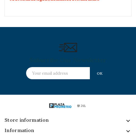
Subscribe Our Newsletter
Store information
keyboard_arrow_down
Information
