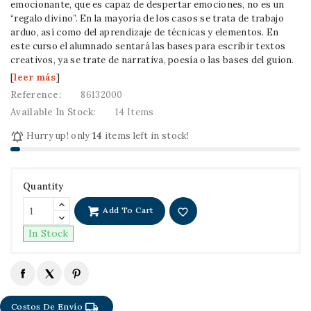
emocionante, que es capaz de despertar emociones, no es un
“regalo divino”. En la mayoría de los casos se trata de trabajo
arduo, así como del aprendizaje de técnicas y elementos. En
este curso el alumnado sentará las bases para escribir textos
creativos, ya se trate de narrativa, poesía o las bases del guion.
[
leer más
]
Reference:
86132000
Available In Stock:
14 Items

Hurry up! only
14
items left in stock!
Quantity
Add To Cart
favorite_border
In Stock
local_shipping
Costos De Envío