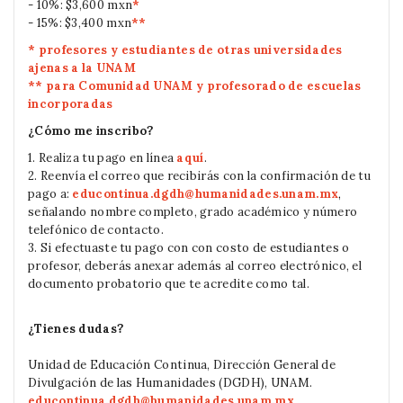
- 10%: $3,600 mxn
*
- 15%: $3,400 mxn
*
*
* profesores y estudiantes de otras universidades
ajenas a la UNAM
*
*
para Comunidad UNAM y profesorado de escuelas
incorporadas
¿Cómo me inscribo?
1. Realiza tu pago en línea
aquí
.
2. Reenvía el correo que recibirás con la confirmación de tu
pago a:
educontinua.dgdh@humanidades.unam.mx
,
señalando nombre completo, grado académico y número
telefónico de contacto.
3. Si efectuaste tu pago con con costo de estudiantes o
profesor, deberás anexar además al correo electrónico, el
documento probatorio que te acredite como tal.
¿Tienes dudas?
Unidad de Educación Continua, Dirección General de
Divulgación de las Humanidades (DGDH), UNAM.
educontinua.dgdh@humanidades.unam.mx