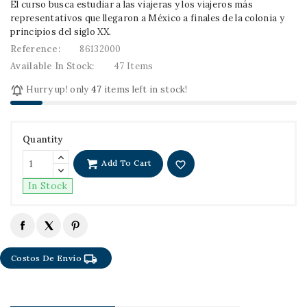
El curso busca estudiar a las viajeras y los viajeros más
representativos que llegaron a México a finales de la colonia y
principios del siglo XX.
Reference:
86132000
Available In Stock:
47 Items

Hurry up! only
47
items left in stock!
Quantity
Add To Cart
favorite_border
In Stock
local_shipping
Costos De Envío