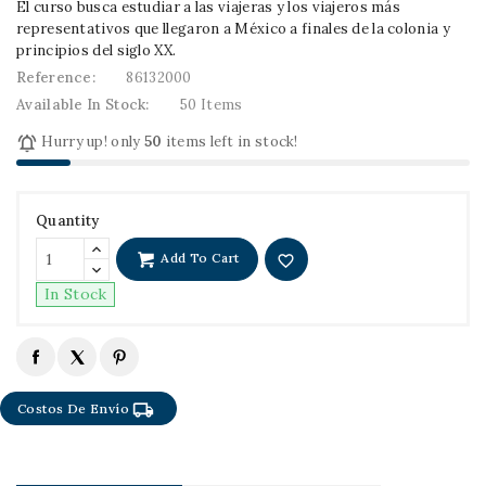
El curso busca estudiar a las viajeras y los viajeros más
representativos que llegaron a México a finales de la colonia y
principios del siglo XX.
Reference:
86132000
Available In Stock:
50 Items

Hurry up! only
50
items left in stock!
Quantity
Add To Cart
favorite_border
In Stock
local_shipping
Costos De Envío